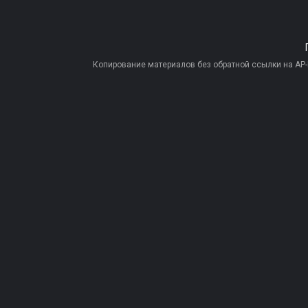
Копирование материалов без обратной ссылки на AP-PR