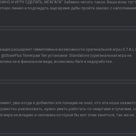
О И ИГРУ СДЕЛАТЬ, МГАГАГА" Забавно читать такое. Ваша вонь тут 
етную линию и подождать ещё время дабы пройти заново с наполнением
ация расширяет геймплейные возможности оригинальной игры S.T.A.L.K.
 @StrawFlux Телеграм Тип установки: Standalone (оригинальная игра не
лена не в финальном виде, возможны баги и недоработки...
омент, увы когда я добавлял эти локации не знал, что эта ноша окажетс
 грамотно реализовать, нужно уметь работать со смартами и гулагами, с
 мере не владею и человека который бы мог этим заняться, так же не..