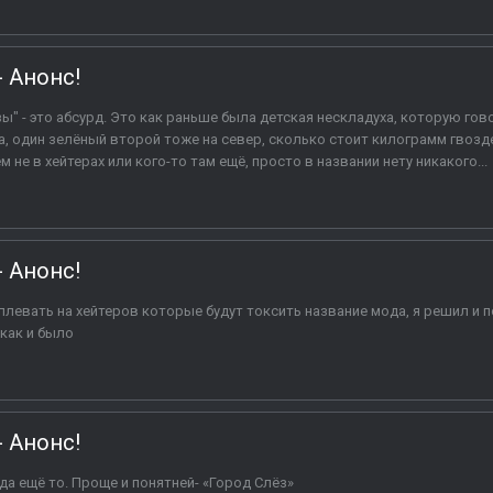
- Анонс!
зы" - это абсурд. Это как раньше была детская нескладуха, которую го
а, один зелёный второй тоже на север, сколько стоит килограмм гвозде
 не в хейтерах или кого-то там ещё, просто в названии нету никакого...
- Анонс!
плевать на хейтеров которые будут токсить название мода, я решил и 
как и было
- Анонс!
да ещё то. Проще и понятней- «Город Слёз»