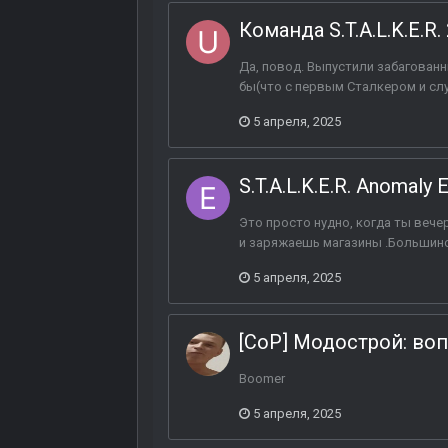
Команда S.T.A.L.K.E.R
Да, повод. Выпустили забагованн
бы(что с первым Сталкером и случ
5 апреля, 2025
S.T.A.L.K.E.R. Anomaly 
Это просто нудно, когда ты вече
и заряжаешь магазины .Большинст
5 апреля, 2025
[CoP] Модострой: во
Boomer
5 апреля, 2025