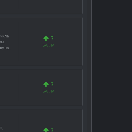
учила
3
ры.
БАЛЛА
 на...
3
БАЛЛА
О,
3