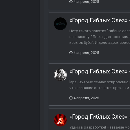
4 апреля, 2025
«Город Гиблых Слёз» 
Нету такого понятия "гиблые слё
по приколу. "Летят два крокодил
козырь буба". И дело здесь совсем
4 апреля, 2025
«Город Гиблых Слёз» 
lapa1969 Мне сейчас откровенно 
что название останется прежним 
4 апреля, 2025
«Город Гиблых Слёз» 
Удачи в разработке! Название мо