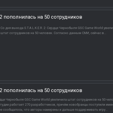
. 2 пополнилась на 50 сотрудников
Со дня выхода S.T.A.L.K.E.R. 2: Сердце Чернобыля GSC Game World увел
штат сотрудников на 50 человек. Согласно данным СМИ, сейчас в...
. 2 пополнилась на 50 сотрудников
Сердце Чернобыля GSC Game World увеличила штат сотрудников на 50 чел
студии работает 270 разработчиков, причём новобранцы поступили име
ее сообщалось, что авторы намерены и дальше поддерживать игру...