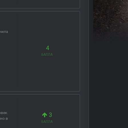
ичила
4
БАЛЛА
овек.
3
нно в
БАЛЛА