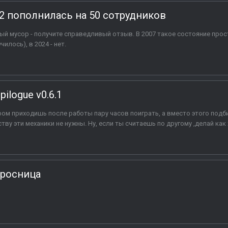
. 2 пополнилась на 50 сотрудников
ый мусор - получите справедливый отзыв. В 2007 такое состояние про
илось), в 2024 - нет.
Epilogue v0.6.1
ром приходишь после работы пару часов поиграть, а вместо этого под
ву эти механики не нужны. Ну, если ты считаешь по другому ,делай как
просница