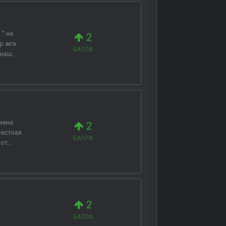
 " не
2
р жги
БАЛЛА
наш...
мена
2
вестная
БАЛЛА
т...
2
БАЛЛА