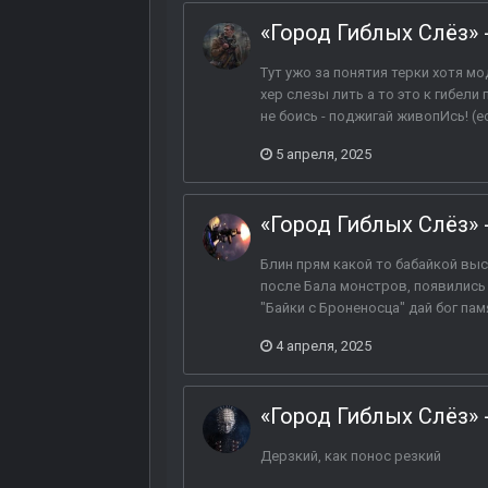
«Город Гиблых Слёз» 
Тут ужо за понятия терки хотя мод
хер слезы лить а то это к гибел
не боись - поджигай живопИсь! (е
5 апреля, 2025
«Город Гиблых Слёз» 
Блин прям какой то бабайкой выс
после Бала монстров, появились
"Байки с Броненосца" дай бог пам
4 апреля, 2025
«Город Гиблых Слёз» 
Дерзкий, как понос резкий