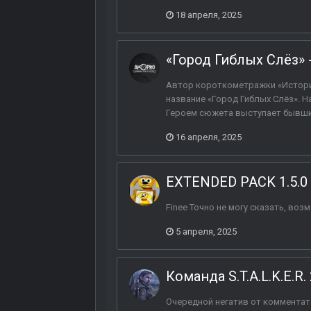
18 апреля, 2025
«Город Гиблых Слёз» 
Автор короткометражки «Истори
название «Город Гиблых Слёз». Н
Героем сюжета выступает бывший
16 апреля, 2025
EXTENDED PACK 1.5.0
Finee Точно не могу сказать, в
5 апреля, 2025
Команда S.T.A.L.K.E.R
Очередной негатив от комментат