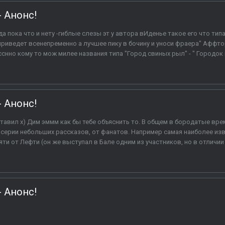
- Анонс!
а пока что и нету -гиблые слезы эт у автора вИденье такое его что типа
и приведет всенепременно а лучшее пику в бочину и уноси фраера" Аффто
сснно кому то мож милее названия типа "Город свиных рыл" - " Городок 
- Анонс!
тавил х) Дим эммм как бы тебе объяснить то. В общем в бородатые вре
 серии небольших рассказов, от фанатов. Например самая наиболее из
яти от Лефти (он же выступал в Бале одним из участников, но в отличии о
- Анонс!