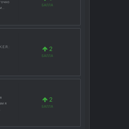
точно
БАЛЛА
...
E.R.:
2
БАЛЛА
я
2
ам я
БАЛЛА
.