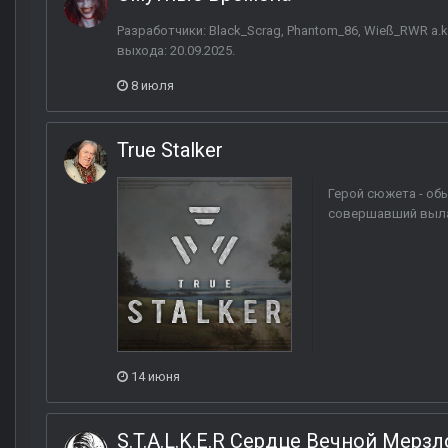
Разработчики: Black_Scrag, Phantom_86, Wieß_RWR a.k
выхода: 20.09.2025.
8 июля
True Stalker
Герой сюжета - об
совершавший вылаз
14 июня
S.T.A.L.K.E.R Сердце Вечной Мерз