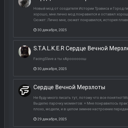
Новый мод от создателя Истории Трависа и Город ги
хорошо, мне лично мод понравился и оставил хороше
Сюжет: Лично мне, сюжет понравился, история плавно
30 декабря, 2025
S.T.A.L.K.E.R Сердце Вечной Мерз
FacingSlave а ты хАроооооош
30 декабря, 2025
Сердце Вечной Мерзлоты
Не буду много писать тут, потому что все понятно! 
Выделю парочку моментов: + Мне понравилось практ
плохо, модели, и в целом зимнее настроение передано 
29 декабря, 2025