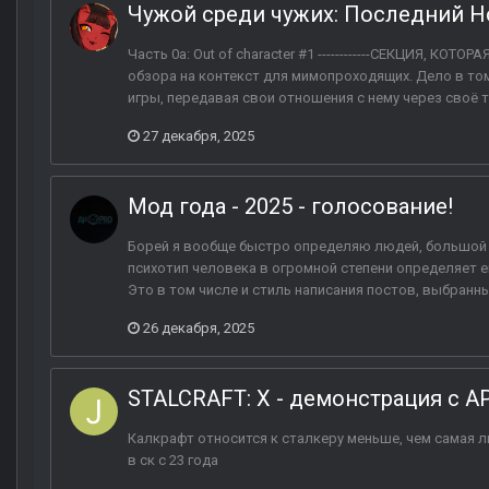
Чужой среди чужих: Последний Н
Часть 0a: Out of character #1 ------------СЕКЦИЯ, КОТ
обзора на контекст для мимопроходящих. Дело в том
игры, передавая свои отношения с нему через своё т
27 декабря, 2025
Мод года - 2025 - голосование!
Борей я вообще быстро определяю людей, большой ж
психотип человека в огромной степени определяет 
Это в том числе и стиль написания постов, выбранны
26 декабря, 2025
STALCRAFT: X - демонстрация с A
Калкрафт относится к сталкеру меньше, чем самая лю
в ск с 23 года