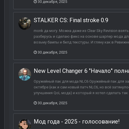
30 декабря, 2025
STALKER CS: Final stroke 0.9
monk да могу. Можна даже из Clear Sky Revision взят
разберусь и сделаю фикс на основе шарпер мода дл
возьму бампы и билд текстуры. И гляну как в Ревижн
30 декабря, 2025
New Level Changer 6 "Начало" полн
Оружейный пак для мода NLC6 Оружейный пак для з
октябре (как и сам новый патч NLC6, но всё затянуло
улучшения QoL мода) и который я хотел сделать так ж
30 декабря, 2025
Мод года - 2025 - голосование!