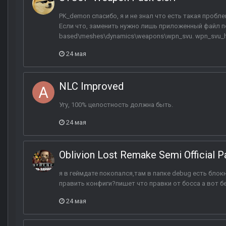
PK_demon спасибо, я и не знал что есть такая пробл
Если что, заменить нужно лишь приложенный файл по 
based\meshes\dynamics\weapons\wpn_svu. wpn_svu_
24 мая
NLC Improved
Угу, 100% целостность должна быть.
24 мая
Oblivion Lost Remake Semi Official P
я в геймдате покопался,там в папке debug есть блок
править конфиги?пишет что правки от босса а вот б
24 мая