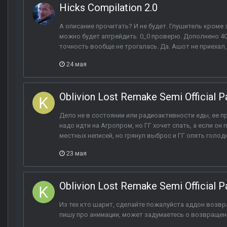
Hicks Compilation 2.0
А описание прочитать? И не будет. Глушитель кроме з
можно будет апгрейдить. 0_0 проверю. Дополнено 40 
точность вообще не трогалась. Да. Ашот не приехал, 
24 мая
Oblivion Lost Remake Semi Official P
Дело не в состоянии или радиоактивности еды, ее пр
надо идти на Агропром, но ГГ хочет спать, а если он 
местных неписей, но грянул выброс и ГГ опять голодн
23 мая
Oblivion Lost Remake Semi Official P
Из тех кто шарит, сделайте пожалуйста аддон возвр
пишу про анимации, может задумаетесь о возвращен