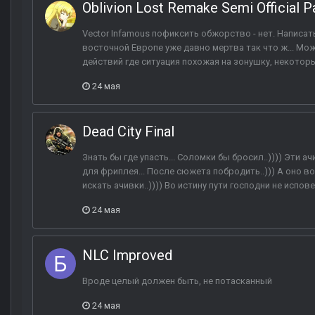
Oblivion Lost Remake Semi Official P
Vector Infamous пофиксить обжорство - нет. Написать
восточной Европе уже давно мертва так что ж... М
действий где ситуация похожая на зонушку, некоторы
24 мая
Dead City Final
Знать бы где упасть... Соломки бы бросил..)))) Эти а
для фриплея... После сюжета побродить..))) А оно в
искать ачивки..)))) Во истину пути господни не испо
24 мая
NLC Improved
Вроде целый должен быть, не потасканный
24 мая