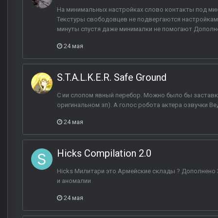
На минимальных настройках слово контакты под ми
Текстуры свободовцев не подвергаются настройкам 
минуты спустя даже минималки не помогают Дополнено
24 мая
S.T.A.L.K.E.R. Safe Ground
С ии слопом явный перебор. Можно было бы заставку
оригинальном зп). А голос робота актера озвучки Ве
24 мая
Hicks Compilation 2.0
Hicks Милитари это Армейские склады ? Дополнено 
и аномалии
24 мая