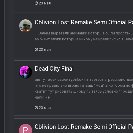
23 мая
Oblivion Lost Remake Semi Official P
1. Зачем вырезали анимации которые были простеньк
амбиент звуки которые никому не нравились? 3. Зач
23 мая
Dead City Final
вы тут всей своей гурьбой пытаетесь агрессивно до
что не правильно играют в ваш "мод" в котором по 
хватит тут рисовать ширму пытаясь условно "прода
наличие...
23 мая
Oblivion Lost Remake Semi Official P