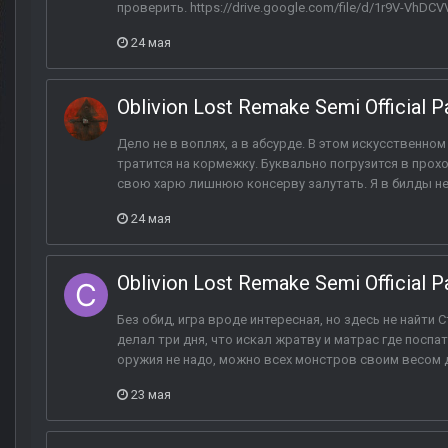
проверить. https://drive.google.com/file/d/1r9V-VhD
24 мая
Oblivion Lost Remake Semi Official P
Дело не в воплях, а в абсурде. В этом искусственно
тратится на кормежку. Буквально погрузится в прох
свою харю лишнюю консерву залутать. Я в билды не з
24 мая
Oblivion Lost Remake Semi Official P
Без обид, игра вроде интересная, но здесь не найти 
делал три дня, что искал жратву и матрас где поспат
оружия не надо, можно всех монстров своим весом да
23 мая