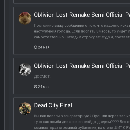
Oblivion Lost Remake Semi Official P
Постоянно вижу сообщения о том, что надоело иска
наступления голода. Если поспать 8 часов, то уйде
самостоятельно. Находим строку satiety_v и, соответс
24 мая
Oblivion Lost Remake Semi Official P
ДОСМОТ!
24 мая
Dead City Final
Вы как попали в генераторную? Прошли через зал к
тупо как зомби движение вперёд к дверям???? Без оби
компьютерах огромный рубильник, на стене ЩИТ С Р