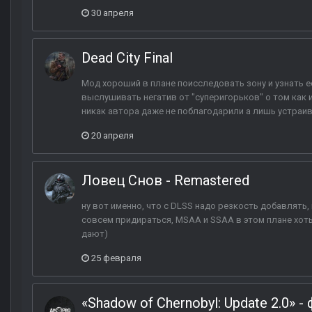
30 апреля
Dead City Final
Мод хороший в плане поисследовать зону и узнать е
выслушивать негатив от "суперигорьков" о том как и 
никак автора даже не поблагодарили а лишь устраива
20 апреля
Ловец Снов - Remastered
ну вот именно, что с DLSS надо резкость добавлять,
совсем придираться, MSAA и SSAA в этом плане хот
дают)
25 февраля
«Shadow of Chernobyl: Update 2.0»