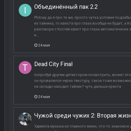
Объединённый пак 2.2
Plotcay да я про те же, просто чутка условия подзаб
из тайника, то квеста про глаза вообще не будет, а К
разговоре с Костей квест про глаза автоматически 
и...
24 мая
Dead City Final
попробуй другим детектором посмотреть, может это к
он провалился через текстуру, такое тоже возможн
на склады находил тайник? чуть дальше креста
24 мая
Чужой среди чужих 2: Вторая жиз
Удивила музыка из главного меню, что-то знакомое 