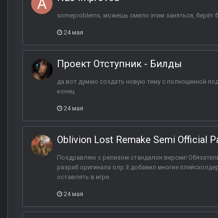
someproblems, можешь смело этим заняться, берёт 
24 мая
Проект Отступник - Билды
да вот думаю создать новую тему с полноценной под
конец
24 мая
Oblivion Lost Remake Semi Official P
Поздравляю с релизом стандалон версии! Обязатель
разраб оригинала олр 3 добавил многие плейсхолдеры
оставлять в игре.
24 мая