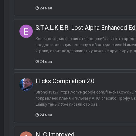
24 мая
S.T.A.L.K.E.R. Lost Alpha Enhanced Ed
Конечно же, можно писать про ошибки, что-то предл
предоставляющим полезную обратную связь И именн
игроки, стоит поддерживать уважение друг к другу, да
24 мая
Hicks Compilation 2.0
Stronglav127, https://drive.google.com/file/d/1XpW
поправлено пламя и гильзы у АПС, спасибо Профу Сах
шапку темы? Уже писали сто раз.
24 мая
NLC Improved