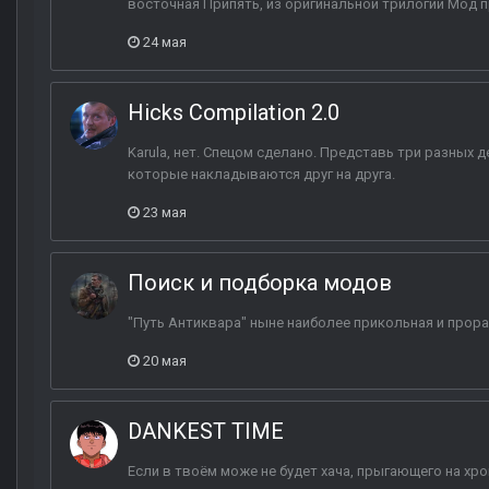
восточная Припять, из оригинальной трилогии Мод 
24 мая
Hicks Compilation 2.0
Karula, нет. Спецом сделано. Представь три разных 
которые накладываются друг на друга.
23 мая
Поиск и подборка модов
"Путь Антиквара" ныне наиболее прикольная и прора
20 мая
DANKEST TIME
Если в твоём може не будет хача, прыгающего на хро