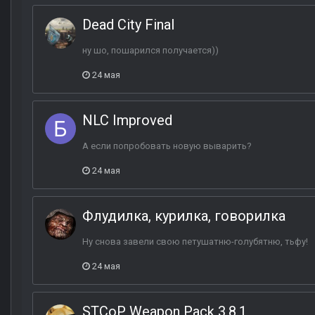
Dead City Final
ну шо, пошарился получается))
24 мая
NLC Improved
А если попробовать новую выварить?
24 мая
Флудилка, курилка, говорилка
Ну снова завели свою петушатню-голубятню, тьфу!
24 мая
STCoP Weapon Pack 3.8.1