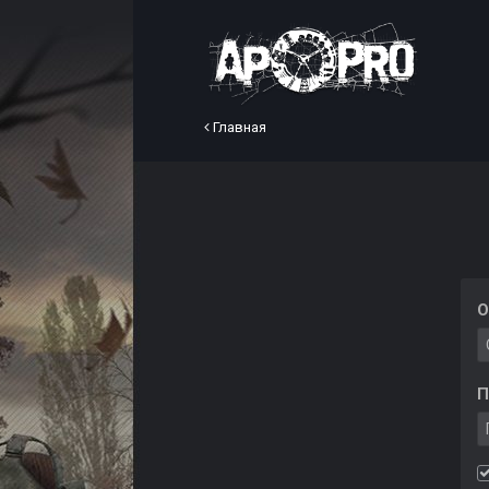
Главная
О
П