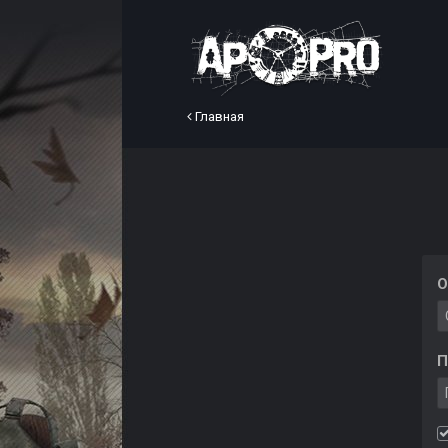
Главная
О
П