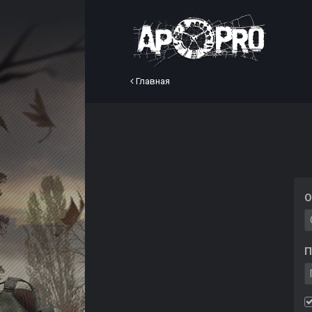
Главная
О
П