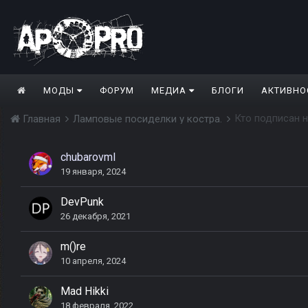
МОДЫ
ФОРУМ
МЕДИА
БЛОГИ
АКТИВНО
Кто подписан н
Главная
Ламповые посиделки у костра.
chubarovml
19 января, 2024
DevPunk
26 декабря, 2021
m()re
10 апреля, 2024
Mad Hikki
18 февраля, 2022