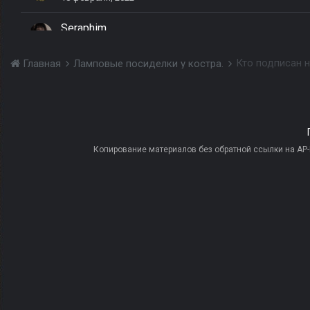
Seraphim
21 января, 2022
Кто подписан н
Главная
Ламповые посиделки у костра.
shurka
20 июля
spichka_sp
22 января, 2022
Копирование материалов без обратной ссылки на AP-PR
STALIN
29 ноября, 2023
Yarkov Desorec
24 января, 2022
zippa
28 декабря, 2020
Глеб Бобров