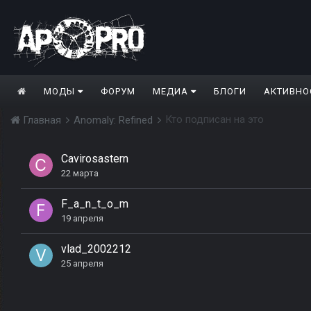
МОДЫ
ФОРУМ
МЕДИА
БЛОГИ
АКТИВНО
Кто подписан на это
Главная
Anomaly: Refined
Cavirosastern
22 марта
F_a_n_t_o_m
19 апреля
vlad_2002212
25 апреля