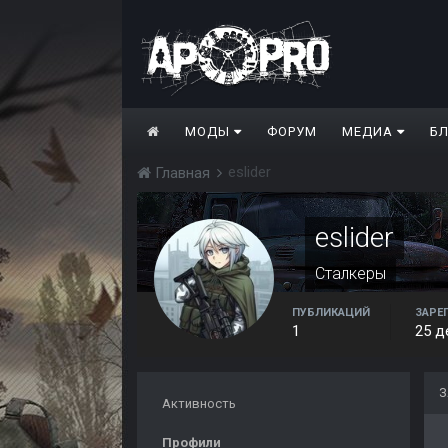
МОДЫ
ФОРУМ
МЕДИА
Б
eslider
Главная
eslider
Сталкеры
ПУБЛИКАЦИЙ
ЗАРЕ
1
25 д
З
Активность
Профили