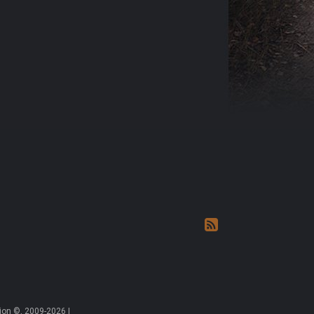
on ©, 2009-2026 |