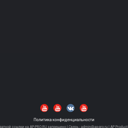
Политика конфиденциальности
тной ссылки на AP-PRO.RU запрещено | Связь - admin@ap-pro.ru | AP Producti