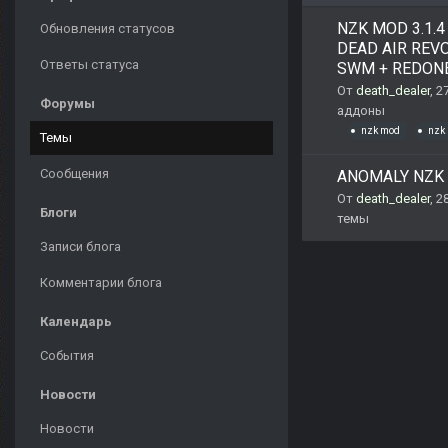
NZK MOD 3.1.4
Обновления статусов
DEAD AIR REVOL
Ответы статуса
SWM + REDON
От
death_dealer
,
2
Форумы
аддоны
nzk mod
nzk
Темы
Сообщения
ANOMALY NZK 
От
death_dealer
,
2
Блоги
темы
Записи блога
Комментарии блога
Календарь
События
Новости
Новости