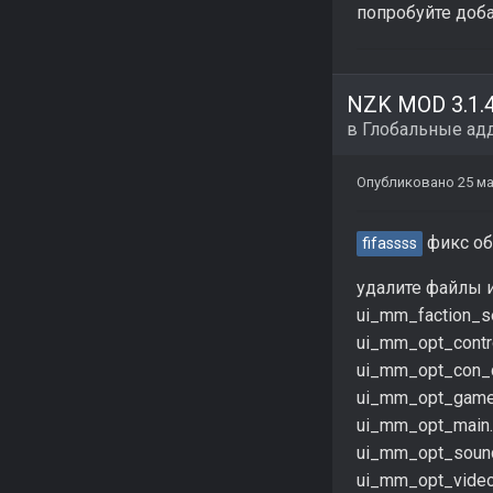
попробуйте доба
в
Глобальные ад
Опубликовано
25 ма
фикс о
fifassss
удалите файлы и
ui_mm_faction_se
ui_mm_opt_contro
ui_mm_opt_con_c
ui_mm_opt_gamep
ui_mm_opt_main.
ui_mm_opt_sound
ui_mm_opt_video.