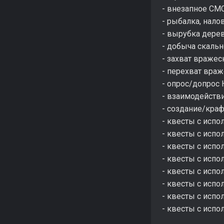
- внезапное СМ
- рыбалка, нало
- вырубка дере
- добыча скаль
- захват вражес
- перехват враж
- опрос/допрос
- взаимодейств
- создание/кра
- квесты с исп
- квесты с исп
- квесты с испо
- квесты с исп
- квесты с исп
- квесты с исп
- квесты с исп
- квесты с исп