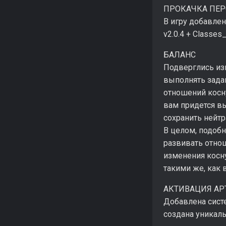
ПРОКАЧКА ПЕ
В игру добавлена
v2.0.4 + Classes
БАЛАНС
Подверглись из
выполнять зада
отношений косну
вам придется вы
сохранить нейтр
В целом, подобн
развивать отнош
изменения косну
такими же, как 
АКТИВАЦИЯ АР
Добавлена систе
создана уникал