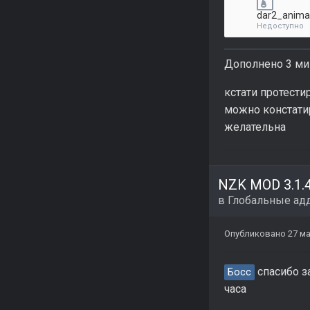
dar2_anima
Недоступно
Дополнено 3 ми
кстати протести
можно констатир
желательна
в
Глобальные ад
Опубликовано
27 ма
спасибо з
Босс
часа