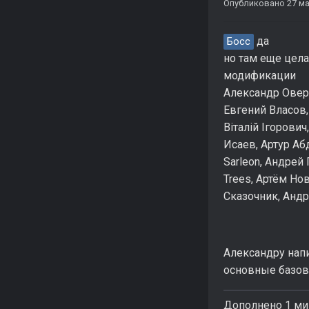
Опубликовано
27 ма
да
Босс
но там еще цела
модификации
Александр Овер
Евгений Власов,
Віталій Ігорович
Исаев, Артур Абд
Sarleon, Андрей
Trees, Артём Но
Сказочник, Анд
Александру напи
основные базо
Дополнено 1 ми