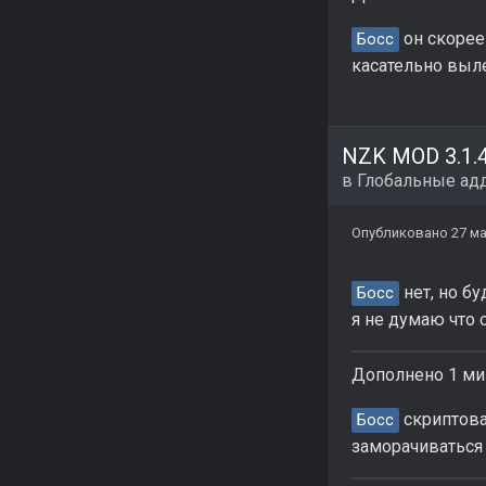
он скорее 
Босс
касательно вылет
в
Глобальные ад
Опубликовано
27 ма
нет, но б
Босс
я не думаю что 
Дополнено 1 ми
скриптова
Босс
заморачиваться