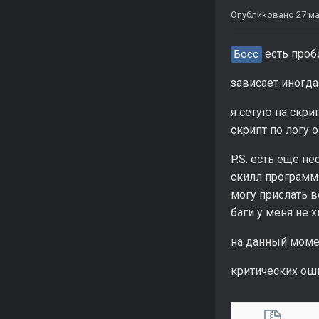
Опубликовано
27 ма
есть проб
Босс
зависает иногда
я сетую на скри
скрипт по логу 
P.S. есть еще 
скилл программ
могу прислать 
баги у меня не 
на данный моме
критических оши