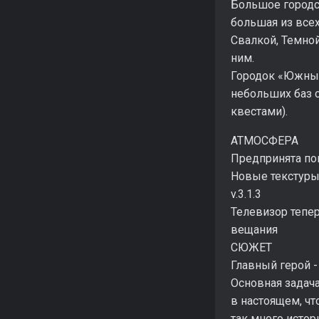
Большое городс
большая из всех
Свалкой, Темно
ним.
Городок «Южный»
небольших баз 
квестами).
АТМОСФЕРА
Предпринята по
Новые текстуры
v.3.1.3
Телевизор тепер
вещания
СЮЖЕТ
Главный герой -
Основная задача
в настоящем, чт
так много истор