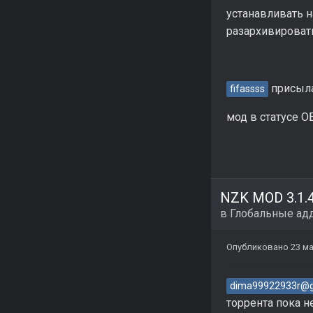
устанавливать на
разархивировать 
присыла
fifassss
мод в статусе О
в
Глобальные ад
Опубликовано
23 ма
dima99922933r@g
торрента пока н