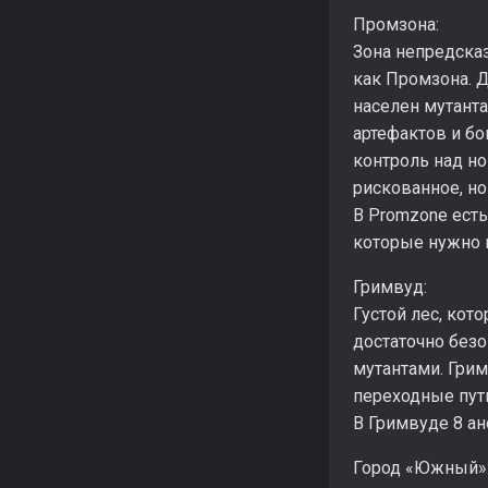
Промзона:
Зона непредска
как Промзона. 
населен мутанта
артефактов и бо
контроль над но
рискованное, но
В Promzone есть
которые нужно 
Гримвуд:
Густой лес, кот
достаточно безо
мутантами. Гри
переходные пут
В Гримвуде 8 ан
Город «Южный»: 