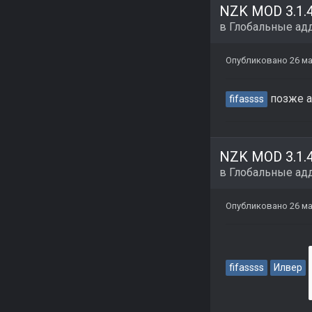
в
Глобальные ад
Опубликовано
26 ма
позже а
fifassss
в
Глобальные ад
Опубликовано
26 ма
fifassss
Илвер