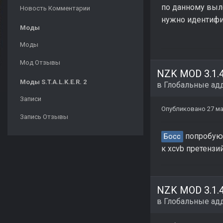
по данному выле
Новость Комментарии
нужно идентифи
Моды
Моды
Мод Отзывы
Моды S.T.A.L.K.E.R. 2
в
Глобальные ад
Записи
Опубликовано
27 ма
Запись Отзывы
попробую
Босс
к xcvb претензи
в
Глобальные ад