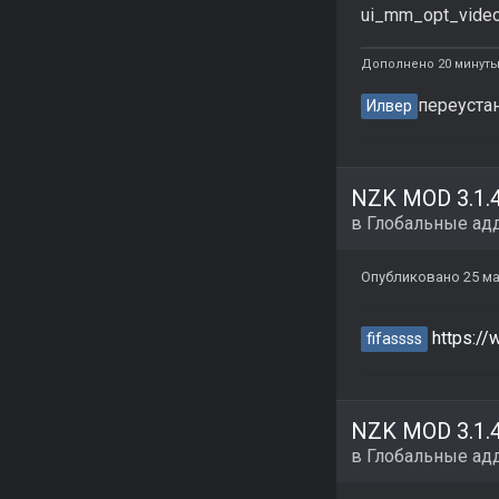
ui_mm_opt_video
Дополнено 20 минуты
переуста
Илвер
в
Глобальные ад
Опубликовано
25 ма
https:/
fifassss
в
Глобальные ад