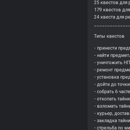
25 квестов для 
179 квестов для
24 квеста для р
_____________
Типы квестов
- принести пред
- найти предме
- уничтожить Н
- ремонт предм
- установка пре
- дойти до точки
- собрать 6 час
- откопать тайн
- взломать тай
- курьер, доста
- закладка тайн
- стрельба по 