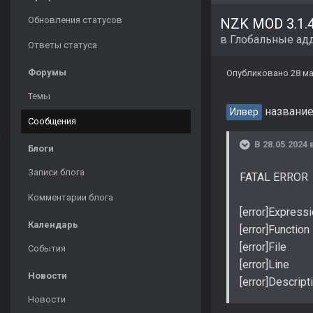
Обновления статусов
в
Глобальные ад
Ответы статуса
Форумы
Опубликовано
28 ма
Темы
название
Илвер
Сообщения
В 28.05.2024 
Блоги
Записи блога
FATAL ERROR
Комментарии блога
[error]Expres
Календарь
[error]Functi
[error]File :
События
[error]Line 
Новости
[error]Descrip
Новости