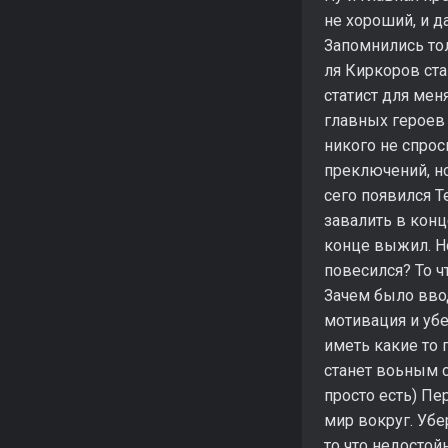
не хороший, и д
Запомнились тол
ля Киркоров ста
статист для мен
главных героев 
никого не спрос
преключений, но
сего появился Т
завалить в конц
конце выжил. Но
повесился? То чт
Зачем было вво
мотивация и убе
иметь какие то 
станет воьным с
просто есть) Пе
мир вокруг. Убе
то что недостой