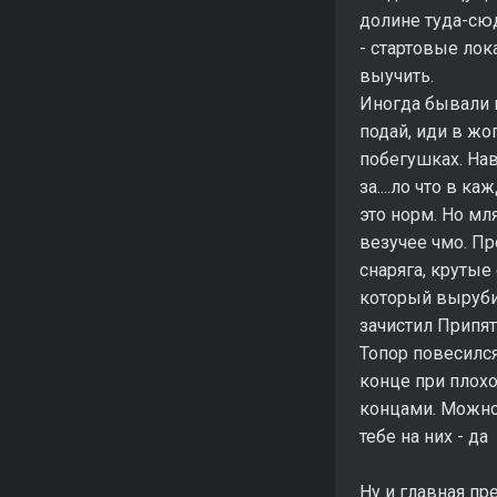
долине туда-сюд
- стартовые лок
выучить.
Иногда бывали и
подай, иди в жо
побегушках. Нав
за....ло что в к
это норм. Но мл
везучее чмо. Пр
снаряга, крутые
который вырубит
зачистил Припят
Топор повесился
конце при плохой
концами. Можно 
тебе на них - да
Ну и главная пр