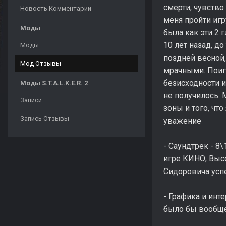
смерти, чувство 
Новость Комментарии
меня пройти игр
Моды
была как эти 2 г
10 лет назад, д
Моды
поздней весной,
Мод Отзывы
мрачными. Поиг
безисходности и
Моды S.T.A.L.K.E.R. 2
не получилось.
Записи
зоны и того, что
Запись Отзывы
уважение
- Саундтрек - 8
игре КИНО, Высо
Сидоровича усп
- Графика и инт
было бы вообще