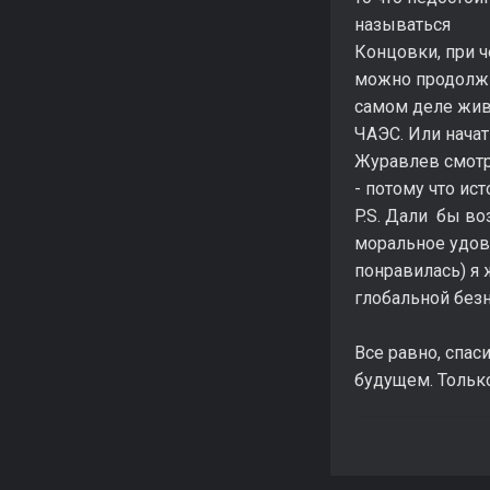
называться
Концовки, при ч
можно продолжи
самом деле жив,
ЧАЭС. Или начат
Журавлев смотри
- потому что ис
P.S. Дали бы во
моральное удов
понравилась) я 
глобальной безн
Все равно, спас
будущем. Только