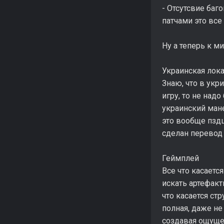
- Отсутсвие баг
патчами это все
Ну а теперь к м
Украинская лок
Знаю, что в укр
игру, то не над
украинский мане
это вообще пздц
сделан перевод
Геймплей
Все что касаетс
искать артефакт
что касается ст
полная, даже не
создавая ощущен