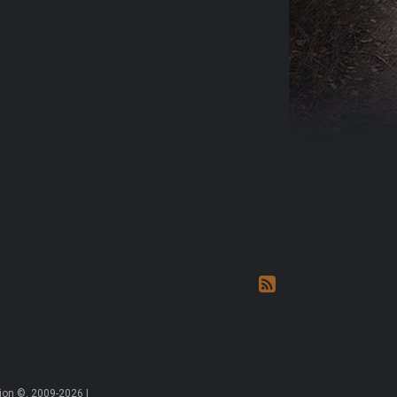
on ©, 2009-2026 |