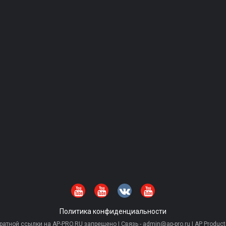
Политика конфиденциальности
тной ссылки на AP-PRO.RU запрещено | Связь - admin@ap-pro.ru | AP Producti