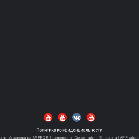
Политика конфиденциальности
тной ссылки на AP-PRO.RU запрещено | Связь - admin@ap-pro.ru | AP Producti