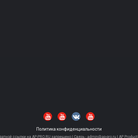
Политика конфиденциальности
тной ссылки на AP-PRO.RU запрещено | Связь - admin@ap-pro.ru | AP Producti