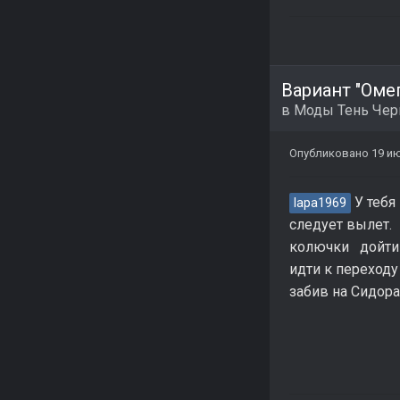
Вариант "Омег
в
Моды Тень Че
Опубликовано
19 и
У тебя
lapa1969
следует вылет.
колючки дойти д
идти к переходу
забив на Сидора