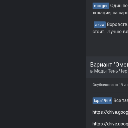
Один пер
morger
локации, на кар
Воровства
azza
стоит. Лучше в
Вариант "Омег
в
Моды Тень Че
Опубликовано
19 и
Все та
lapa1969
https://drive.g
https://drive.g