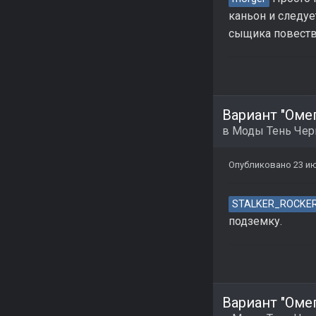
каньон и следу
сыщика повеств
Вариант "Омег
в
Моды Тень Че
Опубликовано
23 и
STALKER_ROCKE
подземку.
Вариант "Омег