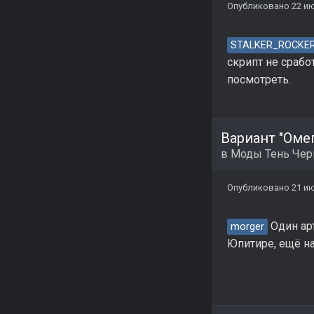
Опубликовано
22 и
STALKER_ROCKE
скрипт не срабо
посмотреть.
Вариант "Омег
в
Моды Тень Че
Опубликовано
21 и
Один арт
morger
Юпитире, ещё на