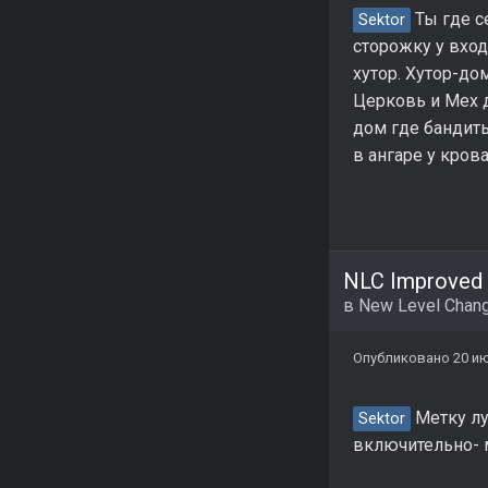
Ты где с
Sektor
сторожку у входа
хутор. Хутор-до
Церковь и Мех д
дом где бандиты
в ангаре у крова
NLC Improved 
в
New Level Chang
Опубликовано
20 и
Метку лу
Sektor
включительно- м