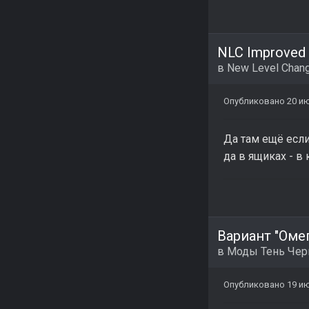
NLC Improved 
в
New Level Chang
Опубликовано
20 и
Да там ещё если
да в ящиках - в
Вариант "Омег
в
Моды Тень Че
Опубликовано
19 и