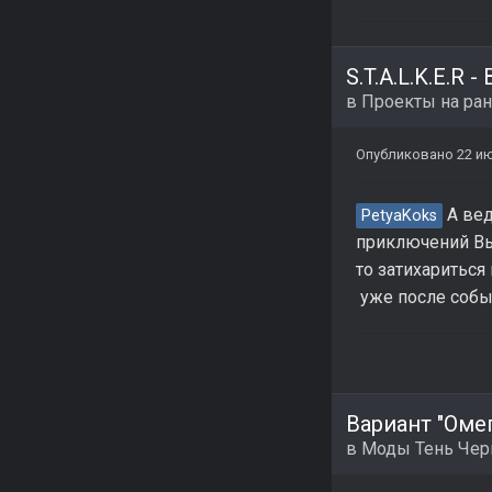
S.T.A.L.K.E.R 
в
Проекты на ран
Опубликовано
22 и
А вед
PetyaKoks
приключений Выд
то затихариться
уже после собы
Вариант "Омег
в
Моды Тень Че