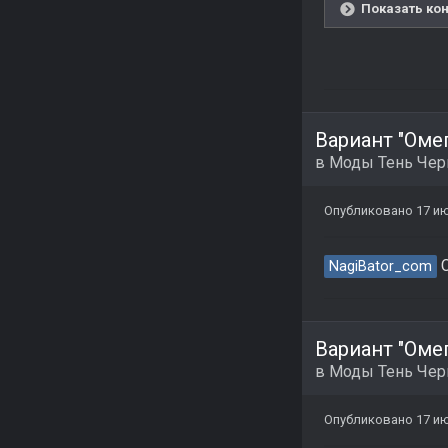
Показать кон
Вариант "Омег
в
Моды Тень Че
Опубликовано
17 и
С
NagiBator_com
Вариант "Омег
в
Моды Тень Че
Опубликовано
17 и