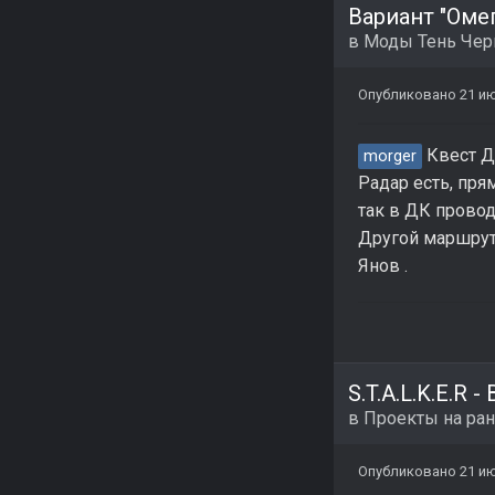
Вариант "Омег
в
Моды Тень Че
Опубликовано
21 и
Квест Д
morger
Радар есть, пря
так в ДК прово
Другой маршрут
Янов .
S.T.A.L.K.E.R 
в
Проекты на ран
Опубликовано
21 и