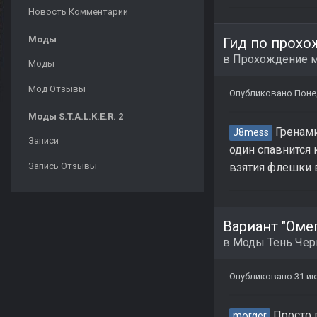
Новость Комментарии
Моды
Гид по прохо
в
Прохождение 
Моды
Мод Отзывы
Опубликовано
Поне
Моды S.T.A.L.K.E.R. 2
Гренами
J8mess
Записи
один спавнится 
Запись Отзывы
взятия флешки в
Вариант "Омег
в
Моды Тень Че
Опубликовано
31 и
Просто п
morger