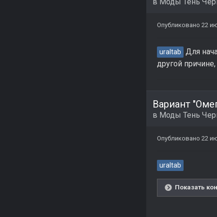
в
Моды Тень Че
Опубликовано
22 и
Для нача
uraltab
другой причине, 
Вариант "Омег
в
Моды Тень Че
Опубликовано
22 и
uraltab
Показать кон