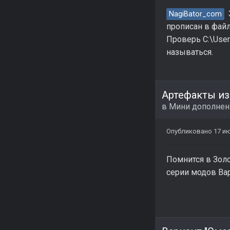
З
NagiBator_com
прописан в файл
Проверь C:\User
называться.
Артефакты из
в
Мини дополнен
Опубликовано
17 и
Помнится в Золо
серии модов Вар