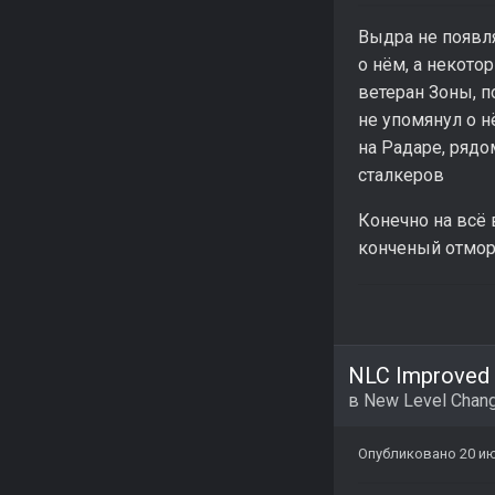
Выдра не появля
о нём, а некото
ветеран Зоны, п
не упомянул о н
на Радаре, ряд
сталкеров
Конечно на всё 
конченый отморо
NLC Improved 
в
New Level Chang
Опубликовано
20 и