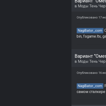
Вариант "Омег
в
Моды Тень Че
Опубликовано
17 и
С
NagiBator_com
bin, fsgame.ltx,
Вариант "Омег
в
Моды Тень Че
Опубликовано
16 и
Я
NagiBator_com
самом сталкере 