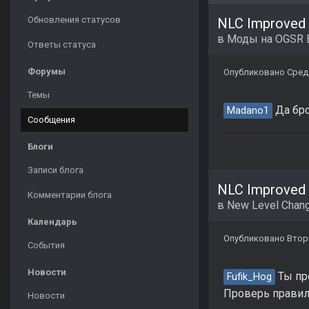
Обновления статусов
NLC Improved
в
Моды на OGSR 
Ответы статуса
Форумы
Опубликовано
Среда
Темы
Да бро
Madano1
Сообщения
Блоги
Записи блога
NLC Improved 
Комментарии блога
в
New Level Chang
Календарь
Опубликовано
Втор
События
Новости
Ты пр
Fufik_Hog
Проверь правил
Новости