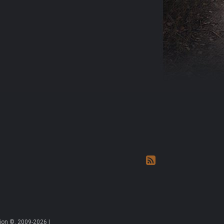
on ©, 2009-2026 |