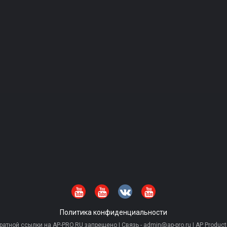
Политика конфиденциальности
тной ссылки на AP-PRO.RU запрещено | Связь - admin@ap-pro.ru | AP Producti