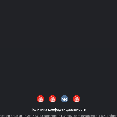
Политика конфиденциальности
тной ссылки на AP-PRO.RU запрещено | Связь - admin@ap-pro.ru | AP Producti