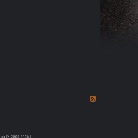
on ©, 2009-2026 |