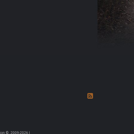
on ©, 2009-2026 |