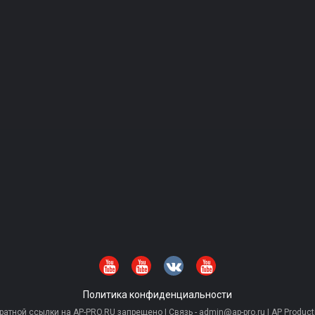
Политика конфиденциальности
тной ссылки на AP-PRO.RU запрещено | Связь - admin@ap-pro.ru | AP Producti