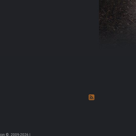
on ©, 2009-2026 |