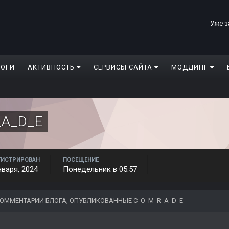
Уже з
ЛОГИ
АКТИВНОСТЬ
СЕРВИСЫ САЙТА
МОДДИНГ
A_D_E
ГИСТРИРОВАН
ПОСЕЩЕНИЕ
нваря, 2024
Понедельник в 05:57
ОММЕНТАРИИ БЛОГА, ОПУБЛИКОВАННЫЕ C_O_M_R_A_D_E