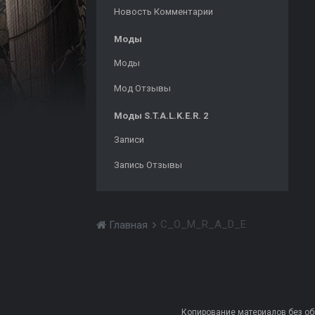
Новость Комментарии
Моды
Моды
Мод Отзывы
Моды S.T.A.L.K.E.R. 2
Записи
Запись Отзывы
C_O_M_R_A_D_E
Главная
Копирование материалов без обра