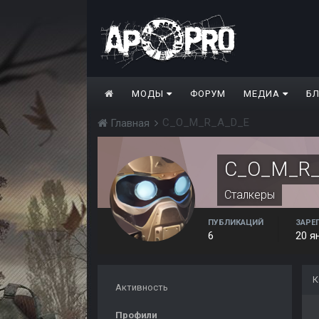
МОДЫ
ФОРУМ
МЕДИА
Б
C_O_M_R_A_D_E
Главная
C_O_M_R_
Сталкеры
ПУБЛИКАЦИЙ
ЗАРЕ
6
20 я
К
Активность
Профили