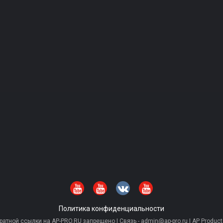
Политика конфиденциальности
тной ссылки на AP-PRO.RU запрещено | Связь - admin@ap-pro.ru | AP Producti