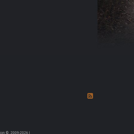
on ©, 2009-2026 |