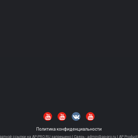
Политика конфиденциальности
тной ссылки на AP-PRO.RU запрещено | Связь - admin@ap-pro.ru | AP Producti