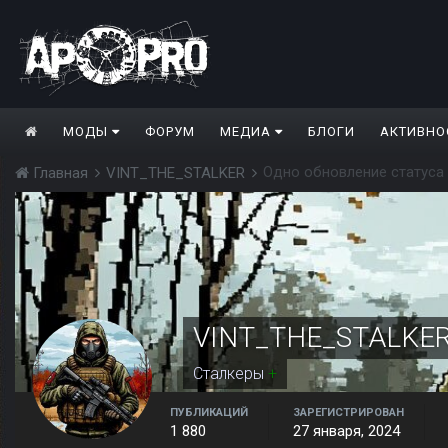
МОДЫ
ФОРУМ
МЕДИА
БЛОГИ
АКТИВНО
Одно обновление статуса
Главная
VINT_THE_STALKER
VINT_THE_STALKE
Сталкеры
+
ПУБЛИКАЦИЙ
ЗАРЕГИСТРИРОВАН
1 880
27 января, 2024