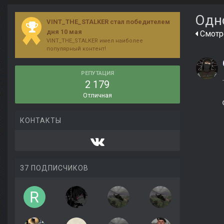
Одн
VINT_THE_STALKER стал победителем
дня 10 мая
Смотр
VINT_THE_STALKER имел наиболее
популярный контент!
РЕПУТАЦИЯ
2 179
Отличная
КОНТАКТЫ
37 ПОДПИСЧИКОВ