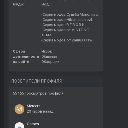
моды
моды:
-Серия модов Судьба Монолита.
-Серия модов Hibernation evil.
-Серия модов R.E.B.O.R.N.
-Серия модов от V.I.V.I.E.N.T.
TEAM
-Серия модов от Zaurus Crew
Сфера
Игрок
деятельности
Общение
на сайте
Обзорщик
ПОСЕТИТЕЛИ ПРОФИЛЯ
55 165 просмотров профиля
Mercers
20 часов назад
Gomes