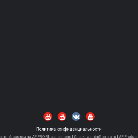
Политика конфиденциальности
тной ссылки на AP-PRO.RU запрещено | Связь - admin@ap-pro.ru | AP Producti