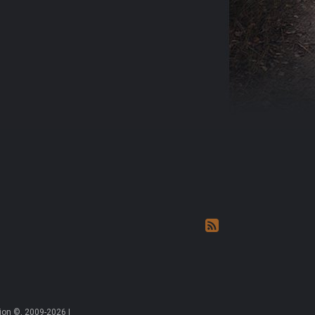
on ©, 2009-2026 |