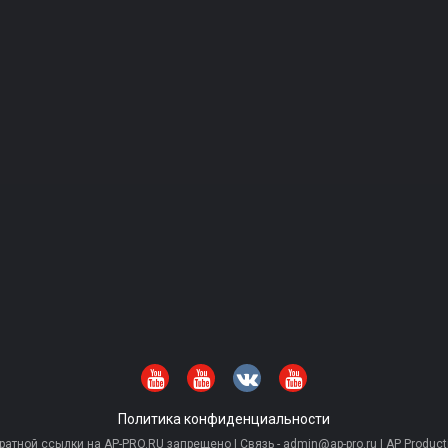
Политика конфиденциальности
тной ссылки на AP-PRO.RU запрещено | Связь - admin@ap-pro.ru | AP Producti