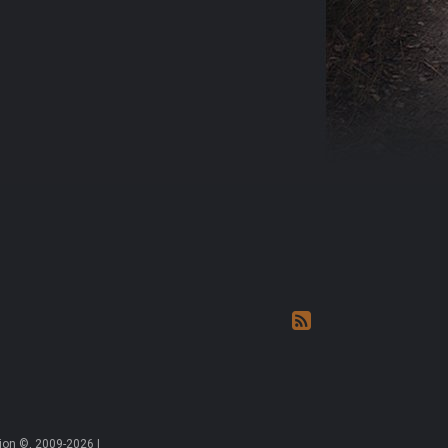
on ©, 2009-2026 |