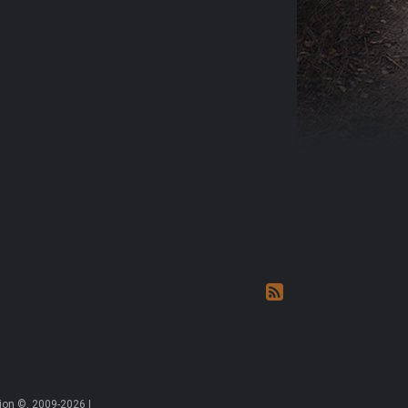
on ©, 2009-2026 |