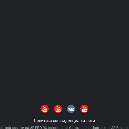
Политика конфиденциальности
тной ссылки на AP-PRO.RU запрещено | Связь - admin@ap-pro.ru | AP Producti