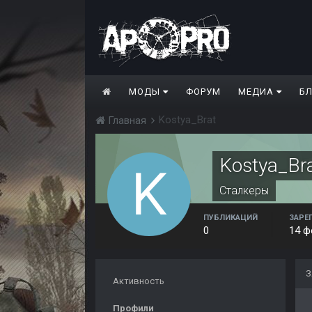
МОДЫ
ФОРУМ
МЕДИА
Б
Kostya_Brat
Главная
Kostya_Br
Сталкеры
ПУБЛИКАЦИЙ
ЗАРЕ
0
14 ф
З
Активность
Профили