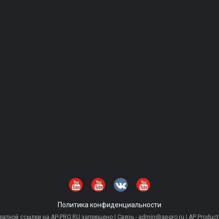
Политика конфиденциальности
тной ссылки на AP-PRO.RU запрещено | Связь - admin@ap-pro.ru | AP Producti