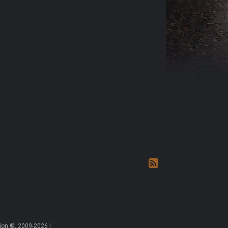
on ©, 2009-2026 |