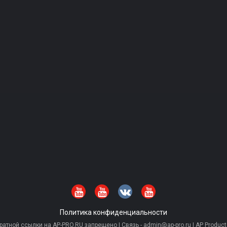
Политика конфиденциальности
тной ссылки на AP-PRO.RU запрещено | Связь - admin@ap-pro.ru | AP Producti