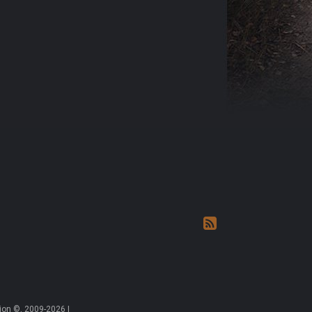
on ©, 2009-2026 |