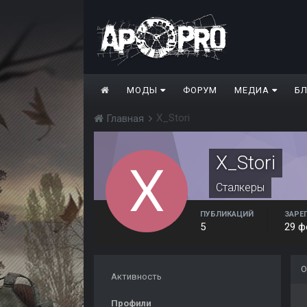
МОДЫ
ФОРУМ
МЕДИА
Б
X_Stori
Главная
X_Stori
Сталкеры
ПУБЛИКАЦИЙ
ЗАРЕ
5
29 ф
О
Активность
Профили