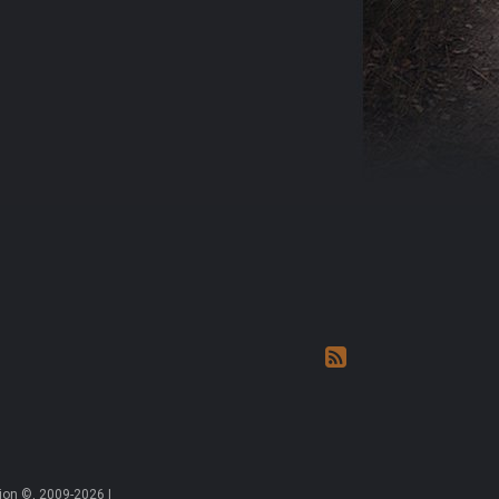
on ©, 2009-2026 |