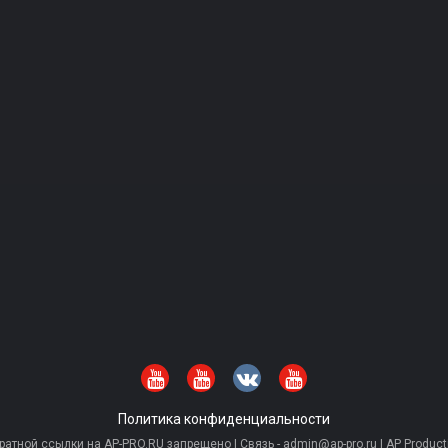
Политика конфиденциальности
тной ссылки на AP-PRO.RU запрещено | Связь - admin@ap-pro.ru | AP Producti