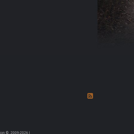
on ©, 2009-2026 |