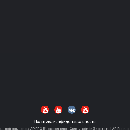
Политика конфиденциальности
тной ссылки на AP-PRO.RU запрещено | Связь - admin@ap-pro.ru | AP Producti