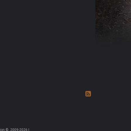
on ©, 2009-2026 |