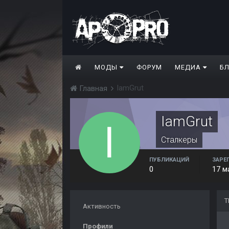
МОДЫ
ФОРУМ
МЕДИА
Б
IamGrut
Главная
IamGrut
Сталкеры
ПУБЛИКАЦИЙ
ЗАРЕ
0
17 м
Т
Активность
Профили