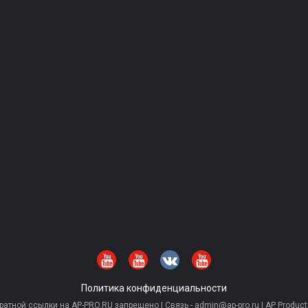
Политика конфиденциальности
тной ссылки на AP-PRO.RU запрещено | Связь - admin@ap-pro.ru | AP Producti