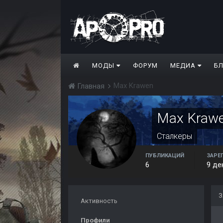
МОДЫ
ФОРУМ
МЕДИА
Б
Max Krawen
Главная
Max Kraw
Сталкеры
ПУБЛИКАЦИЙ
ЗАРЕ
6
9 де
З
Активность
Профили