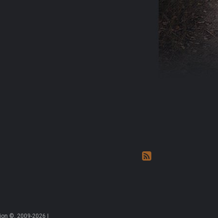
on ©, 2009-2026 |