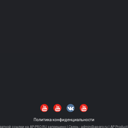
Политика конфиденциальности
тной ссылки на AP-PRO.RU запрещено | Связь - admin@ap-pro.ru | AP Producti