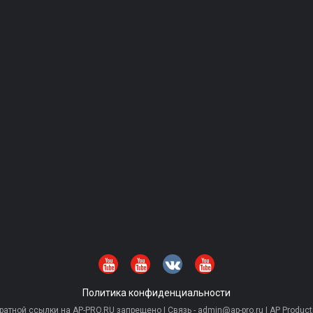
Политика конфиденциальности
тной ссылки на AP-PRO.RU запрещено | Связь - admin@ap-pro.ru | AP Producti