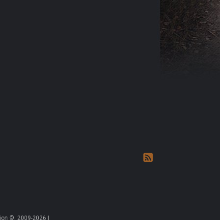
on ©, 2009-2026 |