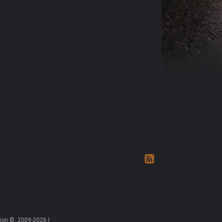
on ©, 2009-2026 |