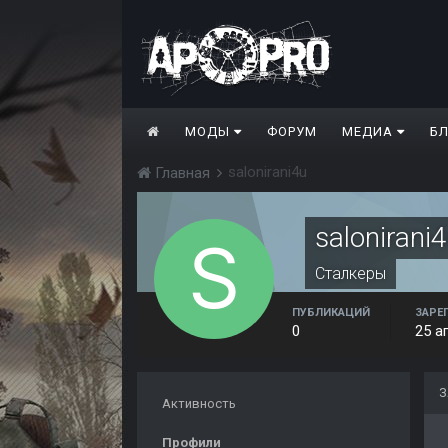
МОДЫ
ФОРУМ
МЕДИА
Б
salonirani4u
Главная
salonirani
Сталкеры
ПУБЛИКАЦИЙ
ЗАРЕ
0
25 а
З
Активность
Профили