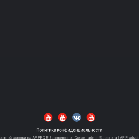
Политика конфиденциальности
тной ссылки на AP-PRO.RU запрещено | Связь - admin@ap-pro.ru | AP Producti