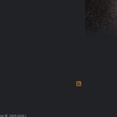
on ©, 2009-2026 |