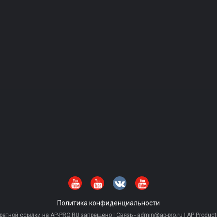
Политика конфиденциальности
тной ссылки на AP-PRO.RU запрещено | Связь - admin@ap-pro.ru | AP Producti