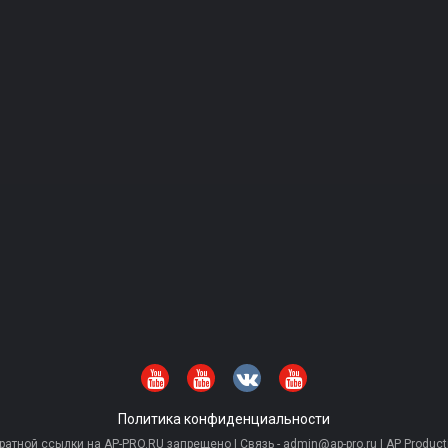
Политика конфиденциальности
тной ссылки на AP-PRO.RU запрещено | Связь - admin@ap-pro.ru | AP Producti