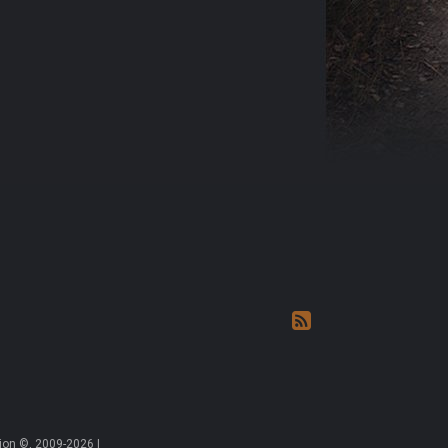
on ©, 2009-2026 |