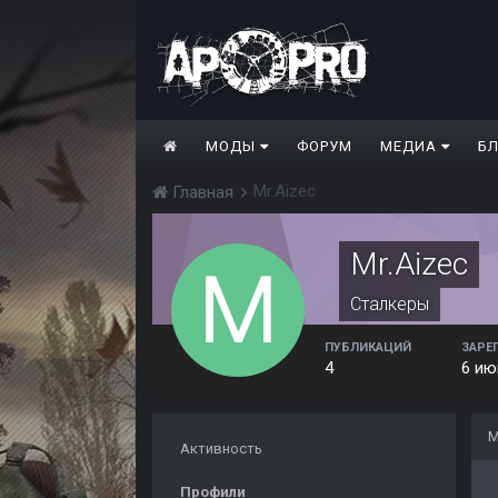
МОДЫ
ФОРУМ
МЕДИА
Б
Mr.Aizec
Главная
Mr.Aizec
Сталкеры
ПУБЛИКАЦИЙ
ЗАРЕ
4
6 ию
М
Активность
Профили