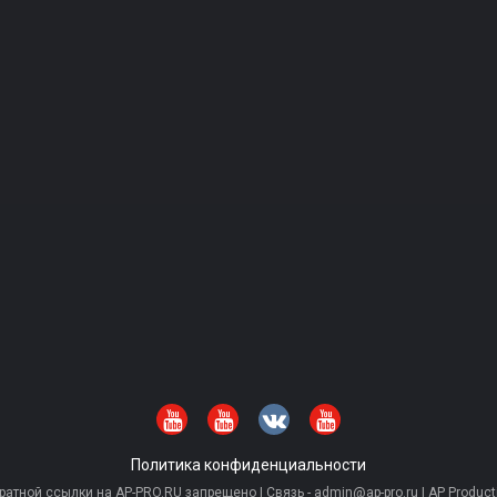
Политика конфиденциальности
тной ссылки на AP-PRO.RU запрещено | Связь - admin@ap-pro.ru | AP Producti