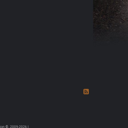
on ©, 2009-2026 |