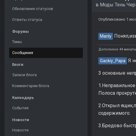
в
Моды Тень Че
Обновления статусов
Опубликовано
1 ию
Ответы статуса
Форумы
Понял,из
Manly
Темы
Дополнено 44 минуты
Сообщения
Я н
Gackiy_Papa
Блоги
3 основные непр
Записи блога
1.Неправильное 
Комментарии блога
Полоса прокрутк
Календарь
2.Открыл ящик,п
События
содержимого.
Новости
3.Бредово быстр
Новости