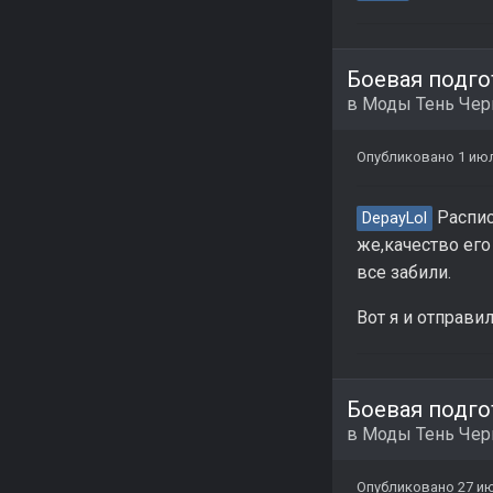
Боевая подго
в
Моды Тень Че
Опубликовано
1 ию
Распис
DepayLol
же,качество его
все забили.
Вот я и отправи
Боевая подго
в
Моды Тень Че
Опубликовано
27 ию