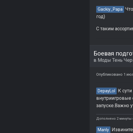
Что
Gackiy_Papa
год)
С таким ассорти
Боевая подго
в
Моды Тень Че
Опубликовано
1 ию
К сути
DepayLol
внутриигровые ф
запуске.Важно ут
Дополнено 2 минуты 
Извините
Manly