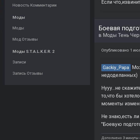
Если что,извини
Новость Комментарии
Моды
Боевая подго
Моды
в
Моды Тень Че
Мод Отзывы
Опубликовано
1 ию
Моды S.T.A.L.K.E.R. 2
Записи
Мож
Gackiy_Papa
Запись Отзывы
недоделанных)
Нууу...не скажит
то,что бы хотел
моменты изменит
Не знаю,есть ли
"Боевую подгото
Дополнено 3 минуты 