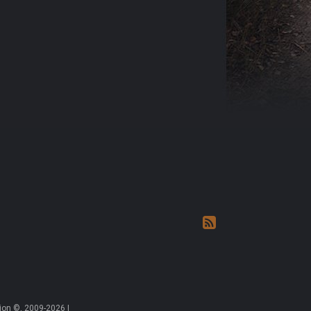
on ©, 2009-2026 |