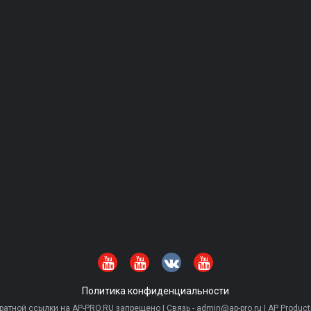
Политика конфиденциальности
тной ссылки на AP-PRO.RU запрещено | Связь - admin@ap-pro.ru | AP Producti