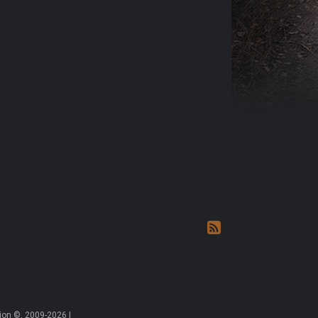
on ©, 2009-2026 |