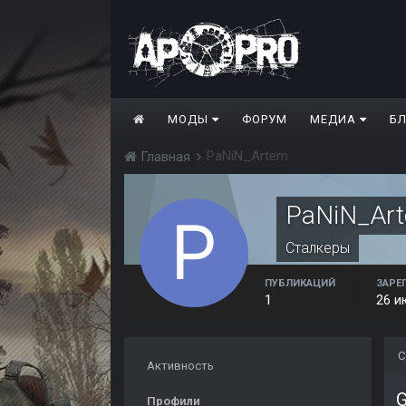
МОДЫ
ФОРУМ
МЕДИА
Б
PaNiN_Artem
Главная
PaNiN_Ar
Сталкеры
ПУБЛИКАЦИЙ
ЗАРЕ
1
26 и
С
Активность
G
Профили