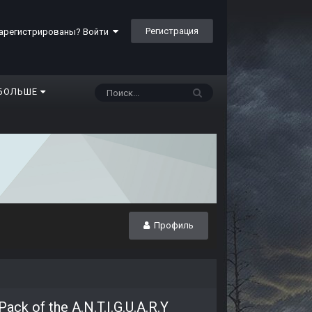
Регистрация
арегистрированы? Войти
БОЛЬШЕ
Профиль
 of the A.N.T.I.G.U.A.R.Y