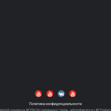
Политика конфиденциальности
тной ссылки на AP-PRO.RU запрещено | Связь - admin@ap-pro.ru | AP Producti