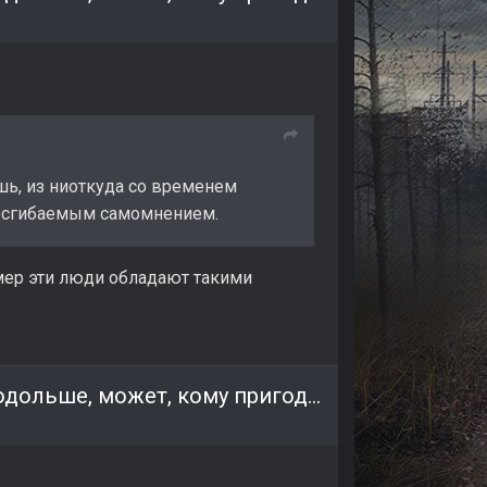
шь, из ниоткуда со временем
 несгибаемым самомнением.
имер эти люди обладают такими
Пара заготовок для сценариев коротких и на подольше, может, кому пригодится