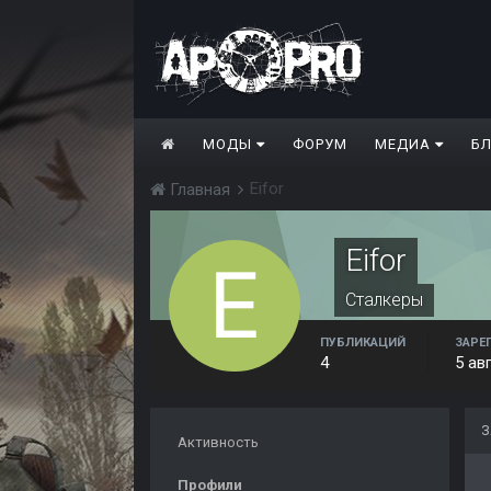
МОДЫ
ФОРУМ
МЕДИА
Б
Eifor
Главная
Eifor
Сталкеры
ПУБЛИКАЦИЙ
ЗАРЕ
4
5 ав
З
Активность
Профили