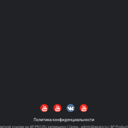
Политика конфиденциальности
тной ссылки на AP-PRO.RU запрещено | Связь - admin@ap-pro.ru | AP Producti