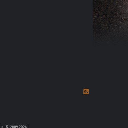
on ©, 2009-2026 |