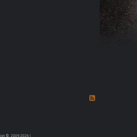
on ©, 2009-2026 |