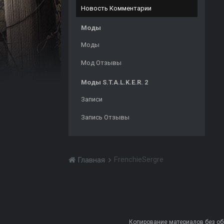
Новость Комментарии
Моды
Моды
Мод Отзывы
Моды S.T.A.L.K.E.R. 2
Записи
Запись Отзывы
FrenchieSergre
Главная
Копирование материалов без обра