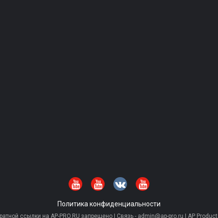
Политика конфиденциальности
тной ссылки на AP-PRO.RU запрещено | Связь - admin@ap-pro.ru | AP Producti