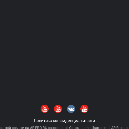
Политика конфиденциальности
тной ссылки на AP-PRO.RU запрещено | Связь - admin@ap-pro.ru | AP Producti