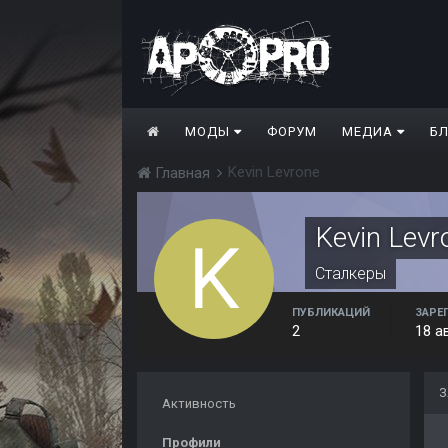
МОДЫ
ФОРУМ
МЕДИА
Б
Kevin Levrone
Главная
Kevin Levr
Сталкеры
ПУБЛИКАЦИЙ
ЗАРЕ
2
18 а
З
Активность
Профили