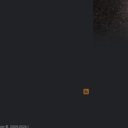
on ©, 2009-2026 |