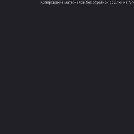
Копирование материалов без обратной ссылки на AP-PR