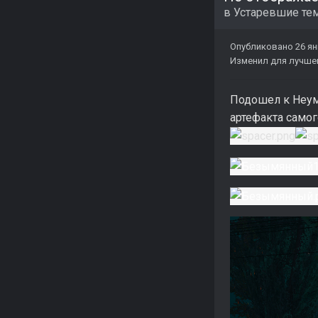
в
Устаревшие те
Опубликовано
26 ян
Изменил для лучше
Подошел к Неумё
артефакта самог