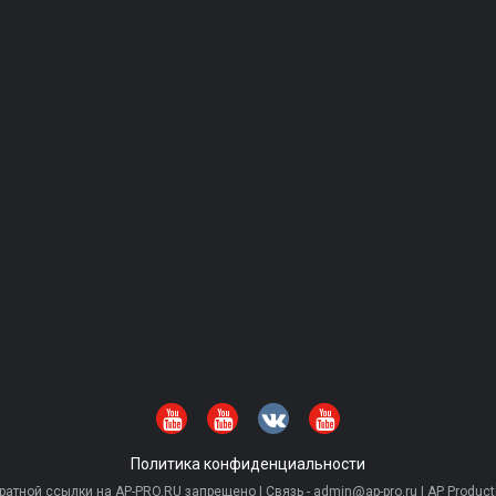
Политика конфиденциальности
тной ссылки на AP-PRO.RU запрещено | Связь - admin@ap-pro.ru | AP Producti