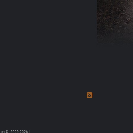
on ©, 2009-2026 |