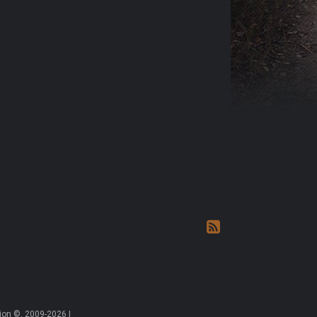
on ©, 2009-2026 |