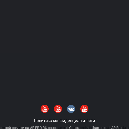
Политика конфиденциальности
тной ссылки на AP-PRO.RU запрещено | Связь - admin@ap-pro.ru | AP Producti