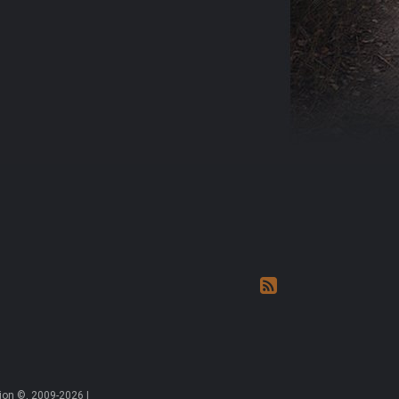
on ©, 2009-2026 |