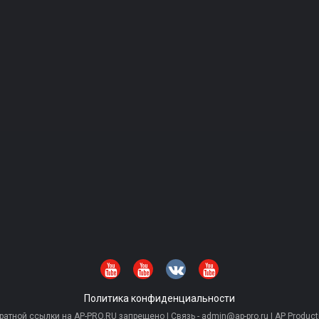
Политика конфиденциальности
тной ссылки на AP-PRO.RU запрещено | Связь - admin@ap-pro.ru | AP Producti