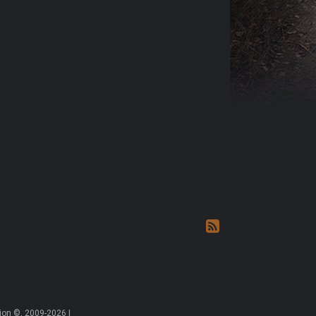
on ©, 2009-2026 |