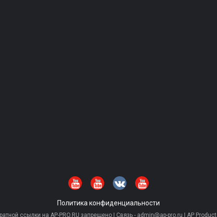
Политика конфиденциальности
тной ссылки на AP-PRO.RU запрещено | Связь - admin@ap-pro.ru | AP Producti