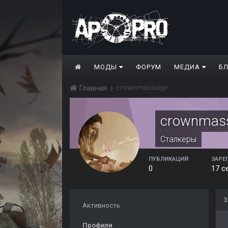
МОДЫ
ФОРУМ
МЕДИА
Б
crownmassage
Главная
crownmas
Сталкеры
ПУБЛИКАЦИЙ
ЗАРЕ
0
17 с
З
Активность
Профили