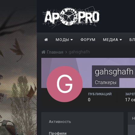
МОДЫ
ФОРУМ
МЕДИА
Б
gahsghafh
Главная
gahsghafh
Сталкеры
ПУБЛИКАЦИЙ
ЗАРЕ
0
17 с
Н
Активность
Профили