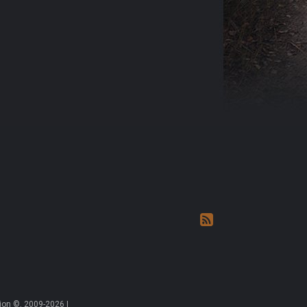
on ©, 2009-2026 |