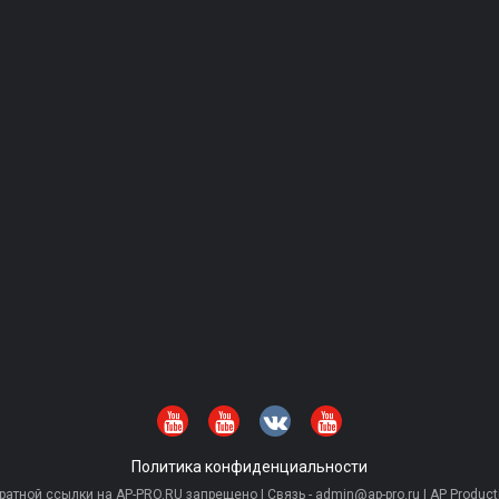
Политика конфиденциальности
тной ссылки на AP-PRO.RU запрещено | Связь - admin@ap-pro.ru | AP Producti